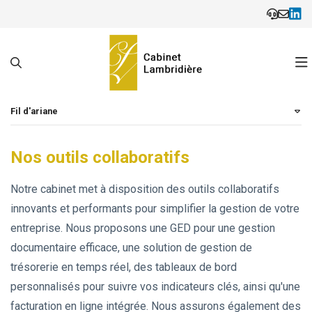
Fil d'ariane
Notre cabinet
Nos outils collaboratifs
Nos expertises
Présentation
Notre cabinet met à disposition des outils collaboratifs
Actualités
Nos bureaux
Création d'entreprise
innovants et performants pour simplifier la gestion de votre
entreprise. Nous proposons une GED pour une gestion
Blog
Nos outils collaboratifs
Comptabilité et Fiscalité
Actualités
documentaire efficace, une solution de gestion de
trésorerie en temps réel, des tableaux de bord
Contact
Nos partenaires
RH et Paie
Échéanciers
personnalisés pour suivre vos indicateurs clés, ainsi qu'une
facturation en ligne intégrée. Nous assurons également des
Espace client
Juridique d’entreprise
Simulateurs