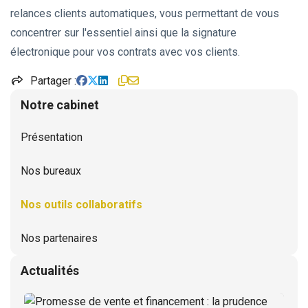
relances clients automatiques, vous permettant de vous
concentrer sur l'essentiel ainsi que la signature
Optimisation de la gestion d'entreprise
électronique pour vos contrats avec vos clients.
Pilotez vos réussites
Partager
Notre cabinet
Expertise judiciaire : un engagement au service de la justi
Présentation
Audit et commissariat aux comptes
Nos bureaux
Nos outils collaboratifs
Nos partenaires
Actualités