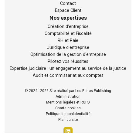
Contact
Espace Client
Nos expertises
Création d'entreprise
Comptabilité et Fiscalité
RH et Paie
Juridique d’entreprise
Optimisation de la gestion d'entreprise
Pilotez vos réussites
Expertise judiciaire : un engagement au service de la justice
Nous et nos partenaires utilisons des cookies pour stocker et/ou
Audit et commissariat aux comptes
accéder à des informations sur votre terminal. Le traitement de
certaines données personnelles permet d'améliorer notre offre via
l'analyse, la mesure d'audience et vous permet aussi d’interagir
© 2024 - 2026 Site réalisé par Les Echos Publishing
06 63 22 33 71
avec les réseaux sociaux. Cliquez sur « Tout accepter » pour
Administration
consentir à tout dépôt de cookies ou sur « Tout refuser » pour
Mentions légales et RGPD
Nous contacter
proscrire tout dépôt de cookies sur votre terminal. Vous pouvez
Charte cookies
personnaliser et modifier vos préférences à tout moment sur notre
Politique de confidentialité
Chatbot
site.
Plan du site
Vos droits et nos pratiques : notre charte cookies.
Haut de page
Le traitement de vos données : notre politique de confidentialité.